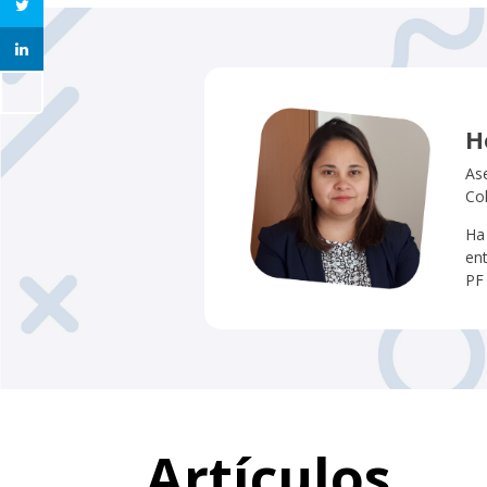
H
As
Co
Ha
en
PF 
Artículos